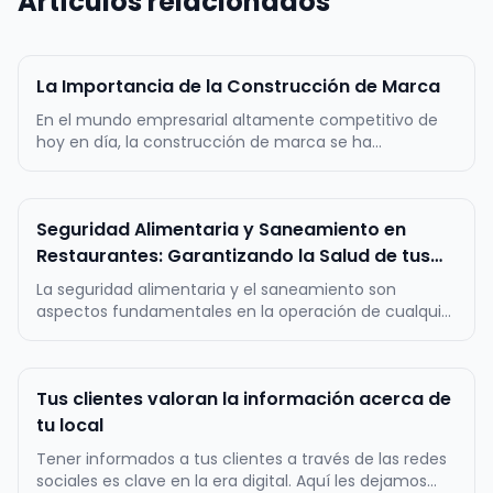
Artículos relacionados
La Importancia de la Construcción de Marca
En el mundo empresarial altamente competitivo de
hoy en día, la construcción de marca se ha
convertido en un factor crítico para el éxito a largo
plazo de cualquier negocio. Una marca sólida y bien
definida es mucho más que un logotipo llamativo o
Seguridad Alimentaria y Saneamiento en
un eslogan pegajoso; es la re…
Restaurantes: Garantizando la Salud de tus
clientes
La seguridad alimentaria y el saneamiento son
aspectos fundamentales en la operación de cualquier
restaurante, ya que garantizan la calidad y la
inocuidad de los alimentos servidos, así como la salud
de los clientes. Estos dos pilares constituyen la base
Tus clientes valoran la información acerca de
de la confianza del pú…
tu local
Tener informados a tus clientes a través de las redes
sociales es clave en la era digital. Aquí les dejamos