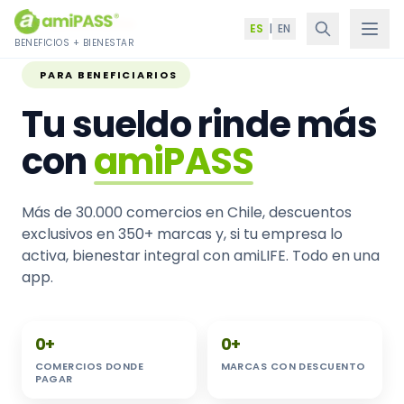
Saltar al contenido
Inicio
›
Beneficiarios
ES
|
EN
BENEFICIOS + BIENESTAR
PARA BENEFICIARIOS
Tu sueldo rinde más
con
amiPASS
Más de 30.000 comercios en Chile, descuentos
exclusivos en 350+ marcas y, si tu empresa lo
activa, bienestar integral con amiLIFE. Todo en una
app.
30.000
+
350
+
0
+
0
+
COMERCIOS DONDE
MARCAS CON DESCUENTO
PAGAR