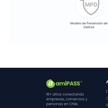
Modelo de Prevención de
Delitos
A
16+ años conectando
empresas, comercios y
personas en Chile.
B