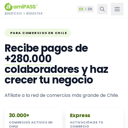
Saltar al contenido
Inicio
›
Comercios
ES
|
EN
BENEFICIOS + BIENESTAR
PARA COMERCIOS EN CHILE
Recibe pagos de
+280.000
colaboradores
y haz
crecer tu negocio
Afíliate a la red de comercios más grande de Chile.
30.000+
Express
COMERCIOS ACTIVOS EN
ACTIVACIÓN DE TU
CHILE
COMERCIO