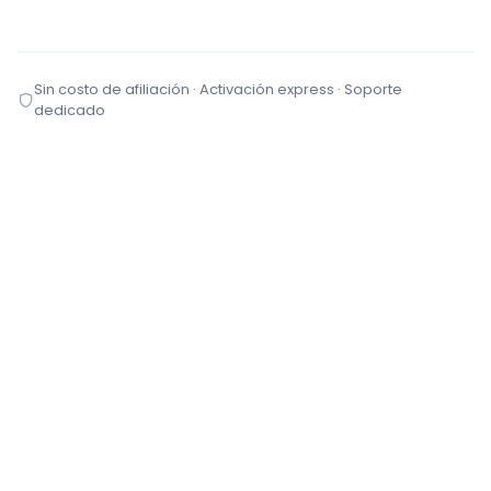
Sin costo de afiliación · Activación express · Soporte
dedicado
TIPOS DE COMERCIO
Restaurantes
Cafeterías