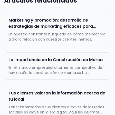
Artículos relacionados
Marketing y promoción: desarrollo de
estrategias de marketing eficaces para
atraer y fidelizar a los clientes.
En nuestra constante búsqueda de cómo mejorar día
a día la relación con nuestros clientes, hemos
desarrollado esta guía para desarrollar estrategias de
marketing y promoción efectivas para pequeños y
medianos comercios. La idea es obtener
La Importancia de la Construcción de Marca
datos/información, que te permitan pot…
En el mundo empresarial altamente competitivo de
hoy en día, la construcción de marca se ha
convertido en un factor crítico para el éxito a largo
plazo de cualquier negocio. Una marca sólida y bien
definida es mucho más que un logotipo llamativo o
Tus clientes valoran la información acerca de
un eslogan pegajoso; es la re…
tu local
Tener informados a tus clientes a través de las redes
sociales es clave en la era digital. Aquí les dejamos