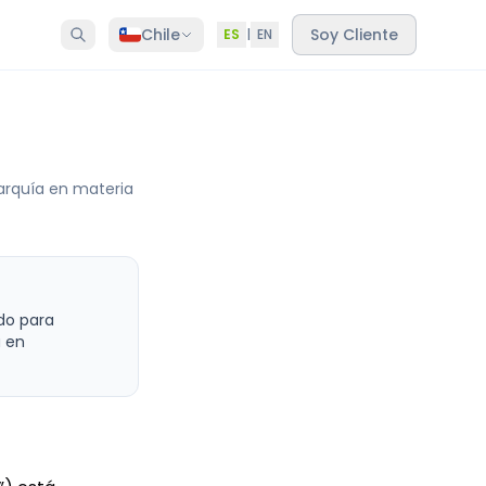
Chile
Soy Cliente
ES
|
EN
arquía en materia
ido para
á en