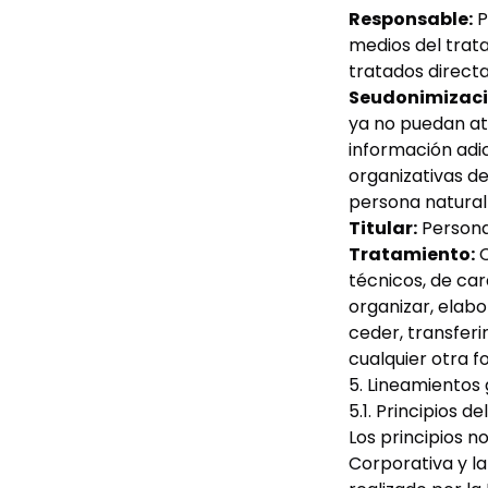
Responsable:
P
medios del trat
tratados direct
Seudonimizaci
ya no puedan atr
información adic
organizativas de
persona natural 
Titular:
Persona 
Tratamiento:
C
técnicos, de ca
organizar, elabo
ceder, transferi
cualquier otra f
5. Lineamientos
5.1. Principios 
Los principios n
Corporativa y la