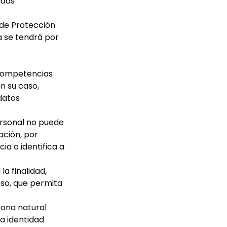
adas
 de Protección
a se tendrá por
 competencias
en su caso,
datos
ersonal no puede
ación, por
ia o identifica a
a finalidad,
so, que permita
sona natural
ya identidad