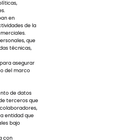
íticas,
es.
pan en
tividades de la
omerciales.
ersonales, que
das técnicas,
 para asegurar
to del marco
ento de datos
de terceros que
, colaboradores,
ra entidad que
les bajo
da con