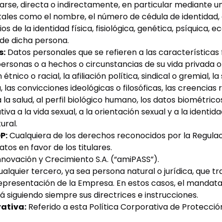
rse, directa o indirectamente, en particular mediante u
 tales como el nombre, el número de cédula de identidad, e
s de la identidad física, fisiológica, genética, psíquica, 
l de dicha persona.
s:
Datos personales que se refieren a las características f
ersonas o a hechos o circunstancias de su vida privada o
étnico o racial, la afiliación política, sindical o gremial, la
las convicciones ideológicas o filosóficas, las creencias re
 la salud, al perfil biológico humano, los datos biométricos
tiva a la vida sexual, a la orientación sexual y a la identi
ural.
P:
Cualquiera de los derechos reconocidos por la Regula
tos en favor de los titulares.
novación y Crecimiento S.A. (“amiPASS”).
alquier tercero, ya sea persona natural o jurídica, que tr
epresentación de la Empresa. En estos casos, el mandatar
siguiendo siempre sus directrices e instrucciones.
rativa:
Referido a esta Política Corporativa de Protecci