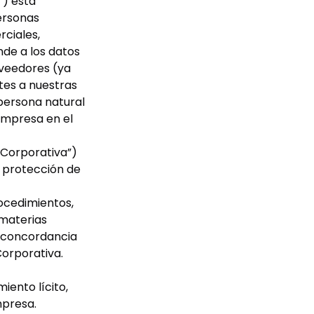
”) está
ersonas
rciales,
nde a los datos
oveedores (ya
tes a nuestras
r persona natural
 Empresa en el
 Corporativa”)
 protección de
rocedimientos,
 materias
n concordancia
Corporativa.
iento lícito,
mpresa.