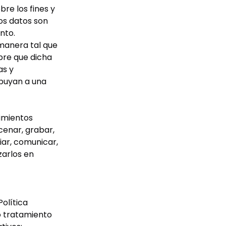
bre los fines y
os datos son
nto.
manera tal que
mpre que dicha
as y
ibuyan a una
imientos
cenar, grabar,
iar, comunicar,
zarlos en
Política
o tratamiento