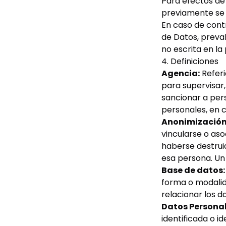
Para efectos de
previamente se 
En caso de contr
de Datos, preval
no escrita en la
4. Definiciones
Agencia:
Referi
para supervisar, 
sancionar a pers
personales, en 
Anonimización
vincularse o aso
haberse destruid
esa persona. Un
Base de datos:
forma o modalid
relacionar los d
Datos Personal
identificada o i