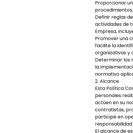
Proporcionar un
procedimientos, 
Definir reglas 
actividades de t
Empresa, incluy
Promover una cu
facilite la iden
organizativas y
Determinar los 
la implementaci
normativo aplic
2. Alcance
Esta Política Co
personales real
actúen en su nom
contratistas, pr
participe en op
responsabilidad
El alcance de es