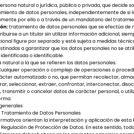
ersona natural o jurídica, pública o privada, que decide so
amiento de datos personales, independientemente de si l
amente por ella o a través de un mandatario del tratamie
ón:
tratamiento de datos personales que se efectúa de 
ibuirse a un titular sin utilizar información adicional, sie
ional figure por separado y esté sujeta a medidas técnic
stinadas a garantizar que los datos personales no se atr
identificada o identificable.
natural a la que se refieren los datos personales.
ualquier operación o complejo de operaciones o proced
rácter automatizado o no, que permitan recolectar, alma
rar, seleccionar, extraer, confrontar, interconectar, disoc
r, transmitir o cancelar datos de carácter personal, o utili
orma.
 generales
del Tratamiento de Datos Personales
ormativos orientan la interpretación y aplicación de esta 
 Regulación de Protección de Datos. En este sentido, tod