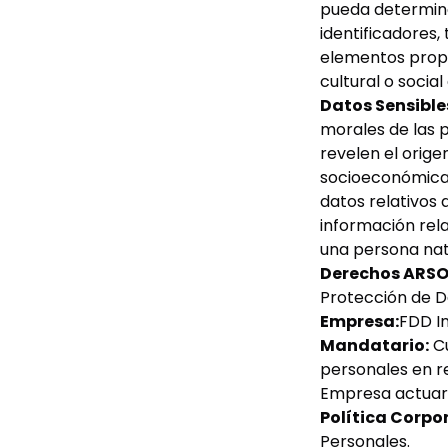
pueda determina
identificadores,
elementos propio
cultural o socia
Datos Sensible
morales de las p
revelen el origen 
socioeconómica, 
datos relativos a
información rela
una persona nat
Derechos ARSO
Protección de Da
Empresa:
FDD In
Mandatario:
Cu
personales en r
Empresa actuará 
Política Corpo
Personales.