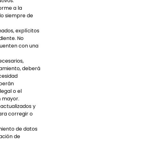
tivos:
orme a la
do siempre de
ados, explícitos
diente. No
 cuenten con una
ecesarios,
tamiento, deberá
ecesidad
eberán
legal o el
n mayor.
actualizados y
ra corregir o
miento de datos
ación de