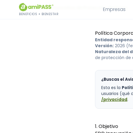
Saltar al contenido
Inicio
›
Política Corporativa de Protección de Datos
Empresas
BENEFICIOS + BIENESTAR
Política Corpor
Entidad respons
Versión:
2026 (fe
Naturaleza del 
de protección de 
¿Buscas el Avi
Esta es la
Polí
usuarios (qué 
/privacidad
.
1. Objetivo