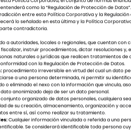
 esta Política Corporativa, el conjunto de normas enunci
entenderá como la “Regulación de Protección de Datos”.
adicción entre esta Política Corporativa y la Regulación
ecerá lo señalado en esta última y la Política Corporativ
 parte contradictoria.
do a autoridades, locales o regionales, que cuentan con
fiscalizar, instruir procedimientos, dictar resoluciones y, 
onas naturales o jurídicas que realicen tratamientos de 
conformidad con la Regulación de Protección de Datos.
:
procedimiento irreversible en virtud del cual un dato p
ciarse a una persona determinada, ni permitir su identific
o o eliminado el nexo con la información que vincula, asoc
 dato anonimizado deja de ser un dato personal.
conjunto organizado de datos personales, cualquiera sea l
ad de su creación, almacenamiento, organización y acce
atos entre sí, así como realizar su tratamiento.
es:
Cualquier información vinculada o referida a una per
dentificable. Se considerará identificable toda persona cu