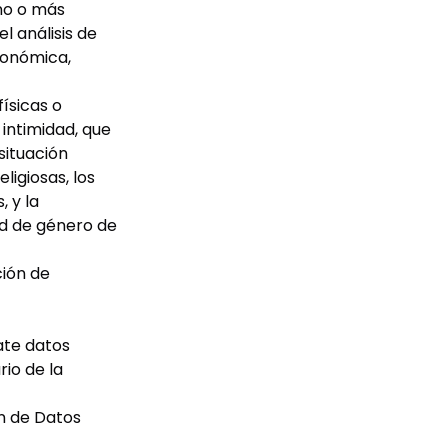
no o más
l análisis de
económica,
ísicas o
 intimidad, que
 situación
ligiosas, los
, y la
dad de género de
ción de
ate datos
io de la
ón de Datos