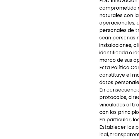
FDD Innovación 
comprometido co
naturales con la
operacionales, 
personales de t
sean personas na
instalaciones, cl
identificada o i
marco de sus op
Esta Política Co
constituye el m
datos personale
En consecuencia,
protocolos, dire
vinculadas al t
con los principi
En particular, lo
Establecer los p
leal, transpare