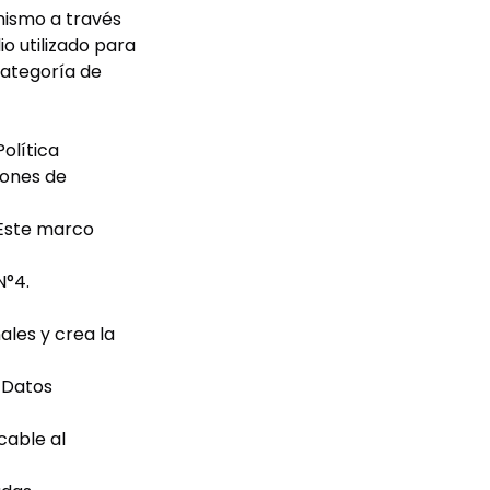
anismo a través
o utilizado para
categoría de
olítica
iones de
Este marco
N°4.
ales y crea la
e Datos
cable al