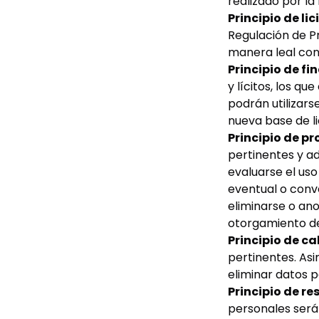
realizado por la
Principio de lic
Regulación de P
manera leal con 
Principio de fi
y lícitos, los q
podrán utilizars
nueva base de lic
Principio de p
pertinentes y ad
evaluarse el uso
eventual o conve
eliminarse o ano
otorgamiento de
Principio de ca
pertinentes. As
eliminar datos p
Principio de r
personales será