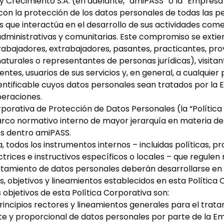
y Crecimiento S.A. (en adelante, “amiPASS” o la “Empresa
n la protección de los datos personales de todas las p
s que interactúa en el desarrollo de sus actividades come
administrativas y comunitarias. Este compromiso se extie
rabajadores, extrabajadores, pasantes, practicantes, pr
turales o representantes de personas jurídicas), visitan
ientes, usuarios de sus servicios y, en general, a cualquie
dentificable cuyos datos personales sean tratados por la
eraciones.
rporativa de Protección de Datos Personales (la “Política
arco normativo interno de mayor jerarquía en materia de
s dentro amiPASS.
 todos los instrumentos internos – incluidas políticas, p
ctrices e instructivos específicos o locales – que regulen
ratamiento de datos personales deberán desarrollarse e
os, objetivos y lineamientos establecidos en esta Política 
s objetivos de esta Política Corporativa son:
rincipios rectores y lineamientos generales para el tratam
nte y proporcional de datos personales por parte de la E