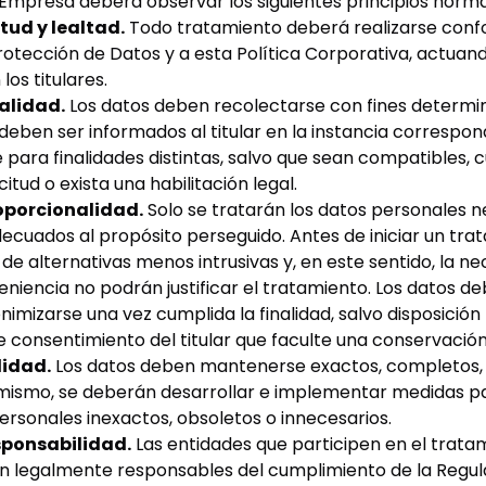
 Empresa deberá observar los siguientes principios norma
itud y lealtad.
Todo tratamiento deberá realizarse conf
rotección de Datos y a esta Política Corporativa, actuan
los titulares.
nalidad.
Los datos deben recolectarse con fines determin
ue deben ser informados al titular en la instancia correspon
e para finalidades distintas, salvo que sean compatibles,
itud o exista una habilitación legal.
roporcionalidad.
Solo se tratarán los datos personales n
ecuados al propósito perseguido. Antes de iniciar un tra
 de alternativas menos intrusivas y, en este sentido, la n
niencia no podrán justificar el tratamiento. Los datos d
nimizarse una vez cumplida la finalidad, salvo disposición 
 consentimiento del titular que faculte una conservació
lidad.
Los datos deben mantenerse exactos, completos, 
imismo, se deberán desarrollar e implementar medidas pa
ersonales inexactos, obsoletos o innecesarios.
esponsabilidad.
Las entidades que participen en el trata
n legalmente responsables del cumplimiento de la Regul