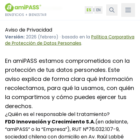
Saltar al contenido
Inicio
›
Aviso de Privacidad
ES
|
EN
BENEFICIOS + BIENESTAR
Aviso de Privacidad
Versión:
2026 (febrero) · basado en la
Política Corporativa
de Protección de Datos Personales
.
En amiPASS estamos comprometidos con la
protección de tus datos personales. Este
aviso explica de forma clara qué información
recolectamos, para qué la usamos, con quién
la compartimos y cómo puedes ejercer tus
derechos.
¿Quién es el responsable del tratamiento?
FDD Innovación y Crecimiento S.A.
(en adelante,
“amiPASS” o la “Empresa”), RUT N°76.032.107-9,
sociedad chilena con domicilio en Av. Raúl Labbé