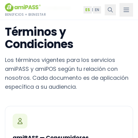
Saltar al contenido
Inicio
›
Términos y Condiciones
ES
|
EN
BENEFICIOS + BIENESTAR
Términos y
Condiciones
Los términos vigentes para los servicios
amiPASS y amiPOS según tu relación con
nosotros. Cada documento es de aplicación
específica a su audiencia.
amiPASS — Consumidores