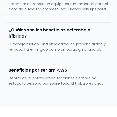
Potenciar el trabajo en equipo es fundamental para el
éxito de cualquier empresa. Aquí tienes seis tips para
lograrlo: Fomenta la comunicación efectiva:
Establece canales de comunicación abiertos y
transparentes entre los miembros del equipo.
¿Cuáles son los beneficios del trabajo
Promueve la escucha activa y el in…
híbrido?
El trabajo híbrido, una amalgama de presencialidad y
remoto, ha emergido como un paradigma laboral
innovador, marcando un cambio significativo en la
manera en que las empresas y colaboradores
conciben el entorno laboral. Este modelo ofrece una
Beneficios por ser amiPASS
flexibilidad sin precedentes, per…
Dentro de nuestras preocupaciones siempre ha
estado la persona por sobre todo. El trabajo es una
parte de su vida, pero lo más importante es que la
persona este bien, a gusto, así podrá sentirse en un
entorno de confianza y comodidad que le permitirá
desarrollar de mejor forma…