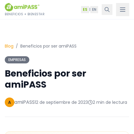
Saltar al contenido
ES
|
EN
BENEFICIOS + BIENESTAR
Blog
/
Beneficios por ser amiPASS
EMPRESAS
Beneficios por ser
amiPASS
amiPASS
A
12 de septiembre de 2023
2 min de lectura