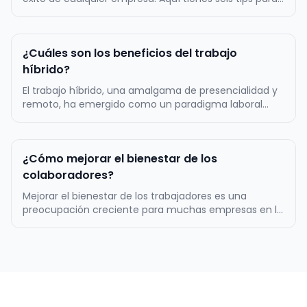
lograrlo: Fomenta la comunicación efectiva:
Establece canales de comunicación abiertos y
transparentes entre los miembros del equipo.
¿Cuáles son los beneficios del trabajo
Promueve la escucha activa y el in…
híbrido?
El trabajo híbrido, una amalgama de presencialidad y
remoto, ha emergido como un paradigma laboral
innovador, marcando un cambio significativo en la
manera en que las empresas y colaboradores
conciben el entorno laboral. Este modelo ofrece una
¿Cómo mejorar el bienestar de los
flexibilidad sin precedentes, per…
colaboradores?
Mejorar el bienestar de los trabajadores es una
preocupación creciente para muchas empresas en la
actualidad. Reconocen que colaboradores felices y
saludables no solo son más productivos, sino que
también contribuyen significativamente al éxito
general de la empresa. Aquí hay …