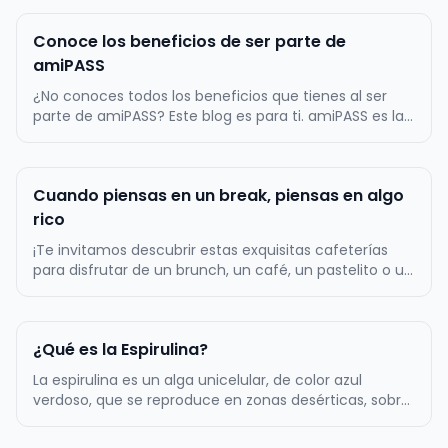
Conoce los beneficios de ser parte de
amiPASS
¿No conoces todos los beneficios que tienes al ser
parte de amiPASS? Este blog es para ti. amiPASS es la
empresa líder en la administración del beneficio de
alimentación en Chile, por lo mismo, ofrecemos
atractivos beneficios a toda nuestra comunidad de
Cuando piensas en un break, piensas en algo
más de 500.000 usuarios…
rico
¡Te invitamos descubrir estas exquisitas cafeterías
para disfrutar de un brunch, un café, un pastelito o un
almuerzo! La primera tentación es Zapallo Café, un
lugar muy acogedor con una amplia variedad de
cositas ricas dulces y saladas. Podrás comer un rico
¿Qué es la Espirulina?
sándwich acompañado…
La espirulina es un alga unicelular, de color azul
verdoso, que se reproduce en zonas desérticas, sobre
todo, en aquellos lugares en los que el agua es
alcalina. Tiene forma de espiral, de ahí su nombre. Es