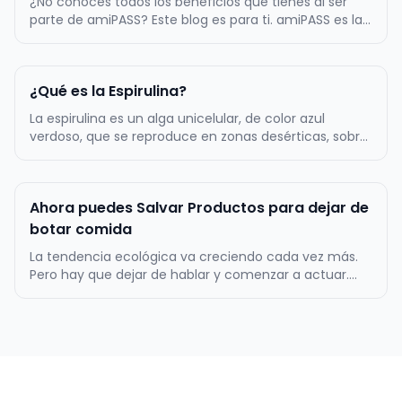
¿No conoces todos los beneficios que tienes al ser
parte de amiPASS? Este blog es para ti. amiPASS es la
empresa líder en la administración del beneficio de
alimentación en Chile, por lo mismo, ofrecemos
atractivos beneficios a toda nuestra comunidad de
¿Qué es la Espirulina?
más de 500.000 usuarios…
La espirulina es un alga unicelular, de color azul
verdoso, que se reproduce en zonas desérticas, sobre
todo, en aquellos lugares en los que el agua es
alcalina. Tiene forma de espiral, de ahí su nombre. Es
uno de los complementos alimenticios más populares
Ahora puedes Salvar Productos para dejar de
de los últimos años…
botar comida
La tendencia ecológica va creciendo cada vez más.
Pero hay que dejar de hablar y comenzar a actuar.
amiPASS se puso la camiseta verde y ahora suma una
nueva herramienta en su app: Salvar Productos. No es
novedad que varias empresas han comenzado con
pequeñas acciones para baja…