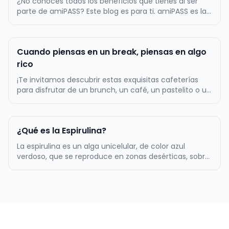
¿No conoces todos los beneficios que tienes al ser
parte de amiPASS? Este blog es para ti. amiPASS es la
empresa líder en la administración del beneficio de
alimentación en Chile, por lo mismo, ofrecemos
atractivos beneficios a toda nuestra comunidad de
Cuando piensas en un break, piensas en algo
más de 500.000 usuarios…
rico
¡Te invitamos descubrir estas exquisitas cafeterías
para disfrutar de un brunch, un café, un pastelito o un
almuerzo! La primera tentación es Zapallo Café, un
lugar muy acogedor con una amplia variedad de
cositas ricas dulces y saladas. Podrás comer un rico
¿Qué es la Espirulina?
sándwich acompañado…
La espirulina es un alga unicelular, de color azul
verdoso, que se reproduce en zonas desérticas, sobre
todo, en aquellos lugares en los que el agua es
alcalina. Tiene forma de espiral, de ahí su nombre. Es
uno de los complementos alimenticios más populares
de los últimos años…