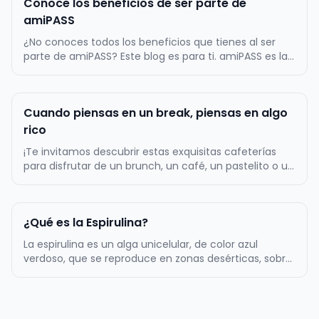
Conoce los beneficios de ser parte de
amiPASS
¿No conoces todos los beneficios que tienes al ser
parte de amiPASS? Este blog es para ti. amiPASS es la
empresa líder en la administración del beneficio de
alimentación en Chile, por lo mismo, ofrecemos
atractivos beneficios a toda nuestra comunidad de
Cuando piensas en un break, piensas en algo
más de 500.000 usuarios…
rico
¡Te invitamos descubrir estas exquisitas cafeterías
para disfrutar de un brunch, un café, un pastelito o un
almuerzo! La primera tentación es Zapallo Café, un
lugar muy acogedor con una amplia variedad de
cositas ricas dulces y saladas. Podrás comer un rico
¿Qué es la Espirulina?
sándwich acompañado…
La espirulina es un alga unicelular, de color azul
verdoso, que se reproduce en zonas desérticas, sobre
todo, en aquellos lugares en los que el agua es
alcalina. Tiene forma de espiral, de ahí su nombre. Es
uno de los complementos alimenticios más populares
de los últimos años…