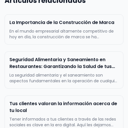
Artículos relacionados
La Importancia de la Construcción de Marca
En el mundo empresarial altamente competitivo de
hoy en día, la construcción de marca se ha
convertido en un factor crítico para el éxito a largo
plazo de cualquier negocio. Una marca sólida y bien
definida es mucho más que un logotipo llamativo o
Seguridad Alimentaria y Saneamiento en
un eslogan pegajoso; es la re…
Restaurantes: Garantizando la Salud de tus
clientes
La seguridad alimentaria y el saneamiento son
aspectos fundamentales en la operación de cualquier
restaurante, ya que garantizan la calidad y la
inocuidad de los alimentos servidos, así como la salud
de los clientes. Estos dos pilares constituyen la base
Tus clientes valoran la información acerca de
de la confianza del pú…
tu local
Tener informados a tus clientes a través de las redes
sociales es clave en la era digital. Aquí les dejamos