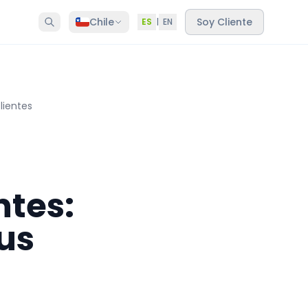
Chile
Soy Cliente
ES
|
EN
lientes
tes:
us