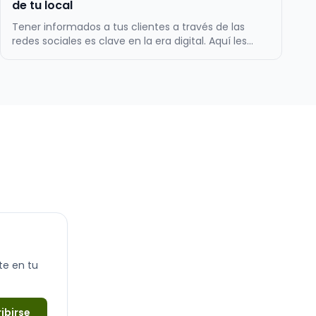
de tu local
Tener informados a tus clientes a través de las
redes sociales es clave en la era digital. Aquí les
dejamos algunas razones destacadas por las que
esta práctica es crucial para cualquier empresa o
negocio indiferente de su tamaño Comunicación
rápida y directa: Las redes social…
te en tu
ibirse