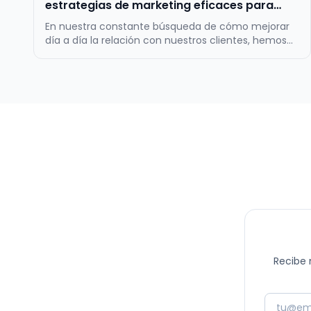
estrategias de marketing eficaces para
atraer y fidelizar a los clientes.
En nuestra constante búsqueda de cómo mejorar
día a día la relación con nuestros clientes, hemos
desarrollado esta guía para desarrollar estrategias
de marketing y promoción efectivas para
pequeños y medianos comercios. La idea es
obtener datos/información, que te permitan pot…
Recibe 