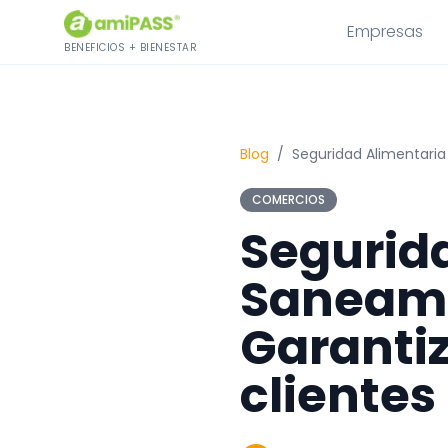
Saltar al contenido
Empresas
BENEFICIOS + BIENESTAR
Blog
/
Seguridad Alimentaria
COMERCIOS
Segurid
Saneami
Garantiz
clientes