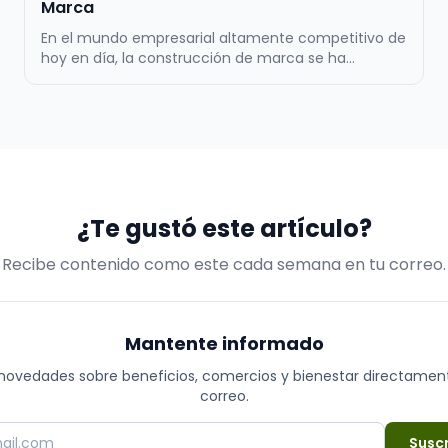
Marca
En el mundo empresarial altamente competitivo de
hoy en día, la construcción de marca se ha
convertido en un factor crítico para el éxito a largo
plazo de cualquier negocio. Una marca sólida y bien
definida es mucho más que un logotipo llamativo o
un eslogan pegajoso; es la re…
¿Te gustó este artículo?
Recibe contenido como este cada semana en tu correo.
Mantente informado
novedades sobre beneficios, comercios y bienestar directamen
correo.
Suscr