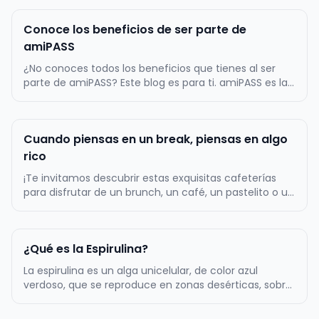
Conoce los beneficios de ser parte de
amiPASS
¿No conoces todos los beneficios que tienes al ser
parte de amiPASS? Este blog es para ti. amiPASS es la
empresa líder en la administración del beneficio de
alimentación en Chile, por lo mismo, ofrecemos
atractivos beneficios a toda nuestra comunidad de
Cuando piensas en un break, piensas en algo
más de 500.000 usuarios…
rico
¡Te invitamos descubrir estas exquisitas cafeterías
para disfrutar de un brunch, un café, un pastelito o un
almuerzo! La primera tentación es Zapallo Café, un
lugar muy acogedor con una amplia variedad de
cositas ricas dulces y saladas. Podrás comer un rico
¿Qué es la Espirulina?
sándwich acompañado…
La espirulina es un alga unicelular, de color azul
verdoso, que se reproduce en zonas desérticas, sobre
todo, en aquellos lugares en los que el agua es
alcalina. Tiene forma de espiral, de ahí su nombre. Es