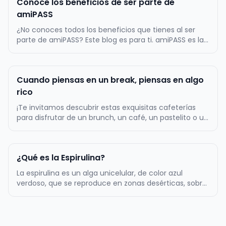
Conoce los beneficios de ser parte de
amiPASS
¿No conoces todos los beneficios que tienes al ser
parte de amiPASS? Este blog es para ti. amiPASS es la
empresa líder en la administración del beneficio de
alimentación en Chile, por lo mismo, ofrecemos
atractivos beneficios a toda nuestra comunidad de
Cuando piensas en un break, piensas en algo
más de 500.000 usuarios…
rico
¡Te invitamos descubrir estas exquisitas cafeterías
para disfrutar de un brunch, un café, un pastelito o un
almuerzo! La primera tentación es Zapallo Café, un
lugar muy acogedor con una amplia variedad de
cositas ricas dulces y saladas. Podrás comer un rico
¿Qué es la Espirulina?
sándwich acompañado…
La espirulina es un alga unicelular, de color azul
verdoso, que se reproduce en zonas desérticas, sobre
todo, en aquellos lugares en los que el agua es
alcalina. Tiene forma de espiral, de ahí su nombre. Es
uno de los complementos alimenticios más populares
de los últimos años…