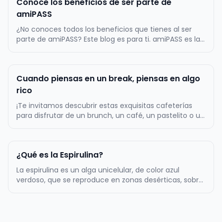
Conoce los beneficios de ser parte de
amiPASS
¿No conoces todos los beneficios que tienes al ser
parte de amiPASS? Este blog es para ti. amiPASS es la
empresa líder en la administración del beneficio de
alimentación en Chile, por lo mismo, ofrecemos
atractivos beneficios a toda nuestra comunidad de
Cuando piensas en un break, piensas en algo
más de 500.000 usuarios…
rico
¡Te invitamos descubrir estas exquisitas cafeterías
para disfrutar de un brunch, un café, un pastelito o un
almuerzo! La primera tentación es Zapallo Café, un
lugar muy acogedor con una amplia variedad de
cositas ricas dulces y saladas. Podrás comer un rico
¿Qué es la Espirulina?
sándwich acompañado…
La espirulina es un alga unicelular, de color azul
verdoso, que se reproduce en zonas desérticas, sobre
todo, en aquellos lugares en los que el agua es
alcalina. Tiene forma de espiral, de ahí su nombre. Es
uno de los complementos alimenticios más populares
de los últimos años…