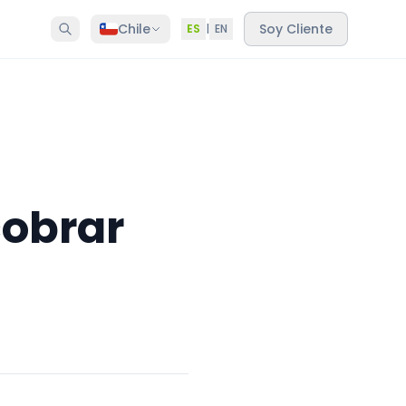
Chile
Soy Cliente
ES
|
EN
cobrar