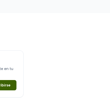
y la inocuidad de los alimentos servidos, así como la
salud de los clientes. Estos dos pilares constituyen la
base de la confianza del pú…
te en tu
ibirse