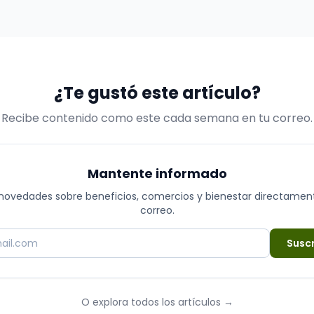
plazo de cualquier negocio. Una marca sólida y bien
definida es mucho más que un logotipo llamativo o
un eslogan pegajoso; es la re…
¿Te gustó este artículo?
Recibe contenido como este cada semana en tu correo.
Mantente informado
novedades sobre beneficios, comercios y bienestar directamen
correo.
Suscr
O explora todos los artículos
→