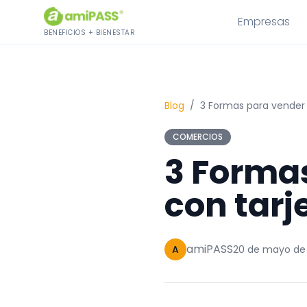
Saltar al contenido
Empresas
BENEFICIOS + BIENESTAR
Blog
/
3 Formas para vender 
COMERCIOS
3 Formas
con tarj
amiPASS
A
20 de mayo de