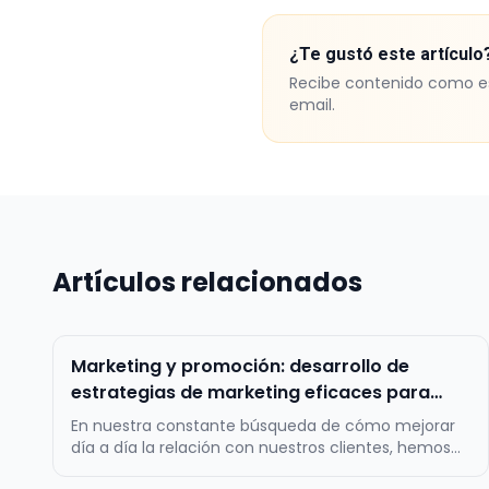
¿Te gustó este artículo
Recibe contenido como e
email.
Artículos relacionados
Marketing y promoción: desarrollo de
estrategias de marketing eficaces para
atraer y fidelizar a los clientes.
En nuestra constante búsqueda de cómo mejorar
día a día la relación con nuestros clientes, hemos
desarrollado esta guía para desarrollar estrategias