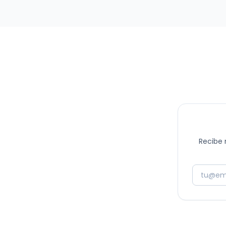
de marketing y promoción efectivas para
pequeños y medianos comercios. La idea es
obtener datos/información, que te permitan pot…
Recibe 