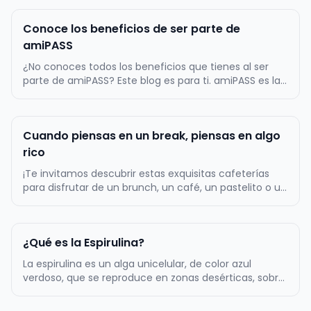
Conoce los beneficios de ser parte de
amiPASS
¿No conoces todos los beneficios que tienes al ser
parte de amiPASS? Este blog es para ti. amiPASS es la
empresa líder en la administración del beneficio de
alimentación en Chile, por lo mismo, ofrecemos
atractivos beneficios a toda nuestra comunidad de
Cuando piensas en un break, piensas en algo
más de 500.000 usuarios…
rico
¡Te invitamos descubrir estas exquisitas cafeterías
para disfrutar de un brunch, un café, un pastelito o un
almuerzo! La primera tentación es Zapallo Café, un
lugar muy acogedor con una amplia variedad de
cositas ricas dulces y saladas. Podrás comer un rico
¿Qué es la Espirulina?
sándwich acompañado…
La espirulina es un alga unicelular, de color azul
verdoso, que se reproduce en zonas desérticas, sobre
todo, en aquellos lugares en los que el agua es
alcalina. Tiene forma de espiral, de ahí su nombre. Es