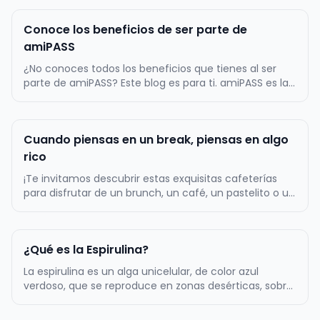
Conoce los beneficios de ser parte de
amiPASS
¿No conoces todos los beneficios que tienes al ser
parte de amiPASS? Este blog es para ti. amiPASS es la
empresa líder en la administración del beneficio de
alimentación en Chile, por lo mismo, ofrecemos
atractivos beneficios a toda nuestra comunidad de
Cuando piensas en un break, piensas en algo
más de 500.000 usuarios…
rico
¡Te invitamos descubrir estas exquisitas cafeterías
para disfrutar de un brunch, un café, un pastelito o un
almuerzo! La primera tentación es Zapallo Café, un
lugar muy acogedor con una amplia variedad de
cositas ricas dulces y saladas. Podrás comer un rico
¿Qué es la Espirulina?
sándwich acompañado…
La espirulina es un alga unicelular, de color azul
verdoso, que se reproduce en zonas desérticas, sobre
todo, en aquellos lugares en los que el agua es
alcalina. Tiene forma de espiral, de ahí su nombre. Es