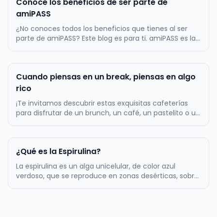
Conoce los beneficios de ser parte de
amiPASS
¿No conoces todos los beneficios que tienes al ser
parte de amiPASS? Este blog es para ti. amiPASS es la
empresa líder en la administración del beneficio de
alimentación en Chile, por lo mismo, ofrecemos
atractivos beneficios a toda nuestra comunidad de
Cuando piensas en un break, piensas en algo
más de 500.000 usuarios…
rico
¡Te invitamos descubrir estas exquisitas cafeterías
para disfrutar de un brunch, un café, un pastelito o un
almuerzo! La primera tentación es Zapallo Café, un
lugar muy acogedor con una amplia variedad de
cositas ricas dulces y saladas. Podrás comer un rico
¿Qué es la Espirulina?
sándwich acompañado…
La espirulina es un alga unicelular, de color azul
verdoso, que se reproduce en zonas desérticas, sobre
todo, en aquellos lugares en los que el agua es
alcalina. Tiene forma de espiral, de ahí su nombre. Es
uno de los complementos alimenticios más populares
de los últimos años…