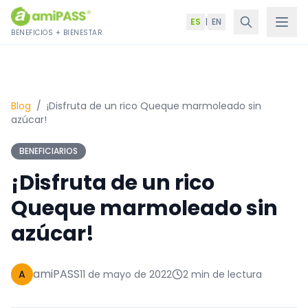
Saltar al contenido
ES
|
EN
BENEFICIOS + BIENESTAR
Blog
/
¡Disfruta de un rico Queque marmoleado sin
azúcar!
BENEFICIARIOS
¡Disfruta de un rico
Queque marmoleado sin
azúcar!
amiPASS
A
11 de mayo de 2022
2 min de lectura