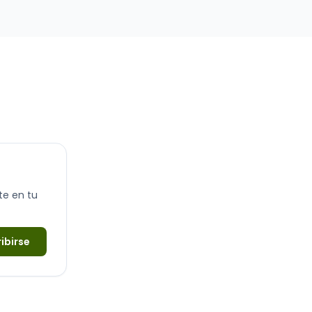
más populares de los últimos años…
te en tu
ibirse