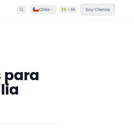
Chile
Soy Cliente
ES
|
EN
 para
lia