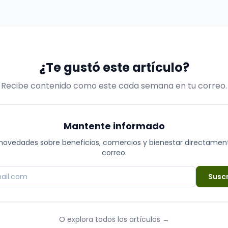
un lugar muy acogedor con una amplia variedad de
cositas ricas dulces y saladas. Podrás comer un rico
sándwich acompañado…
¿Te gustó este artículo?
Recibe contenido como este cada semana en tu correo.
Mantente informado
novedades sobre beneficios, comercios y bienestar directamen
correo.
Suscr
O explora todos los artículos
→