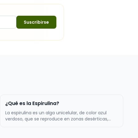
Suscribirse
¿Qué es la Espirulina?
La espirulina es un alga unicelular, de color azul
verdoso, que se reproduce en zonas desérticas,
sobre todo, en aquellos lugares en los que el agua
es alcalina. Tiene forma de espiral, de ahí su
nombre. Es uno de los complementos alimenticios