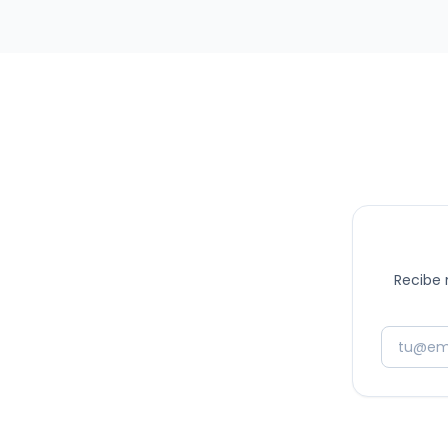
de alimentación en Chile, por lo mismo, ofrecemos
atractivos beneficios a toda nuestra comunidad de
más de 500.000 usuarios…
Recibe 