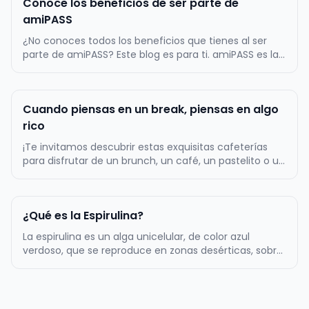
Conoce los beneficios de ser parte de
amiPASS
¿No conoces todos los beneficios que tienes al ser
parte de amiPASS? Este blog es para ti. amiPASS es la
empresa líder en la administración del beneficio de
alimentación en Chile, por lo mismo, ofrecemos
atractivos beneficios a toda nuestra comunidad de
Cuando piensas en un break, piensas en algo
más de 500.000 usuarios…
rico
¡Te invitamos descubrir estas exquisitas cafeterías
para disfrutar de un brunch, un café, un pastelito o un
almuerzo! La primera tentación es Zapallo Café, un
lugar muy acogedor con una amplia variedad de
cositas ricas dulces y saladas. Podrás comer un rico
¿Qué es la Espirulina?
sándwich acompañado…
La espirulina es un alga unicelular, de color azul
verdoso, que se reproduce en zonas desérticas, sobre
todo, en aquellos lugares en los que el agua es
alcalina. Tiene forma de espiral, de ahí su nombre. Es
uno de los complementos alimenticios más populares
de los últimos años…