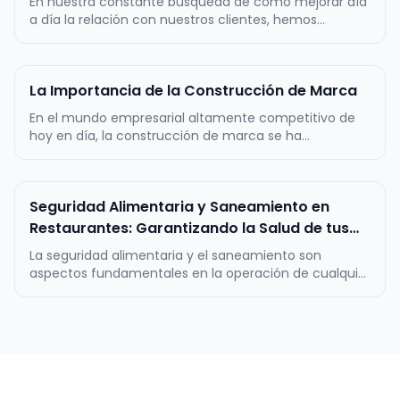
En nuestra constante búsqueda de cómo mejorar día
a día la relación con nuestros clientes, hemos
desarrollado esta guía para desarrollar estrategias de
marketing y promoción efectivas para pequeños y
medianos comercios. La idea es obtener
La Importancia de la Construcción de Marca
datos/información, que te permitan pot…
En el mundo empresarial altamente competitivo de
hoy en día, la construcción de marca se ha
convertido en un factor crítico para el éxito a largo
plazo de cualquier negocio. Una marca sólida y bien
definida es mucho más que un logotipo llamativo o
Seguridad Alimentaria y Saneamiento en
un eslogan pegajoso; es la re…
Restaurantes: Garantizando la Salud de tus
clientes
La seguridad alimentaria y el saneamiento son
aspectos fundamentales en la operación de cualquier
restaurante, ya que garantizan la calidad y la
inocuidad de los alimentos servidos, así como la salud
de los clientes. Estos dos pilares constituyen la base
de la confianza del pú…