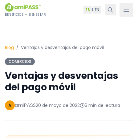
Saltar al contenido
ES
|
EN
BENEFICIOS + BIENESTAR
Blog
/
Ventajas y desventajas del pago móvil
COMERCIOS
Ventajas y desventajas
del pago móvil
amiPASS
A
20 de mayo de 2022
5 min de lectura