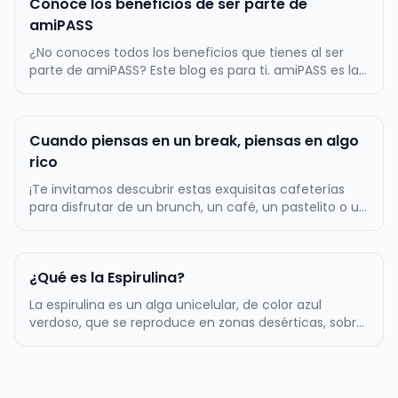
Conoce los beneficios de ser parte de
amiPASS
¿No conoces todos los beneficios que tienes al ser
parte de amiPASS? Este blog es para ti. amiPASS es la
empresa líder en la administración del beneficio de
alimentación en Chile, por lo mismo, ofrecemos
atractivos beneficios a toda nuestra comunidad de
Cuando piensas en un break, piensas en algo
más de 500.000 usuarios…
rico
¡Te invitamos descubrir estas exquisitas cafeterías
para disfrutar de un brunch, un café, un pastelito o un
almuerzo! La primera tentación es Zapallo Café, un
lugar muy acogedor con una amplia variedad de
cositas ricas dulces y saladas. Podrás comer un rico
¿Qué es la Espirulina?
sándwich acompañado…
La espirulina es un alga unicelular, de color azul
verdoso, que se reproduce en zonas desérticas, sobre
todo, en aquellos lugares en los que el agua es
alcalina. Tiene forma de espiral, de ahí su nombre. Es
uno de los complementos alimenticios más populares
de los últimos años…