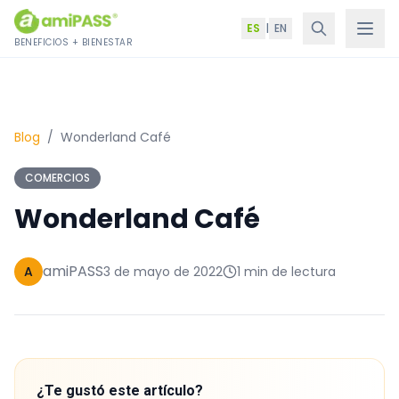
Saltar al contenido
ES
|
EN
BENEFICIOS + BIENESTAR
Blog
/
Wonderland Café
COMERCIOS
Wonderland Café
amiPASS
A
3 de mayo de 2022
1 min de lectura
¿Te gustó este artículo?