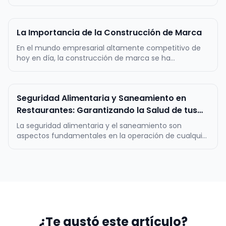
desarrollado esta guía para desarrollar estrategias de
marketing y promoción efectivas para pequeños y
medianos comercios. La idea es obtener
La Importancia de la Construcción de Marca
datos/información, que te permitan pot…
En el mundo empresarial altamente competitivo de
hoy en día, la construcción de marca se ha
convertido en un factor crítico para el éxito a largo
plazo de cualquier negocio. Una marca sólida y bien
definida es mucho más que un logotipo llamativo o
Seguridad Alimentaria y Saneamiento en
un eslogan pegajoso; es la re…
Restaurantes: Garantizando la Salud de tus
clientes
La seguridad alimentaria y el saneamiento son
aspectos fundamentales en la operación de cualquier
restaurante, ya que garantizan la calidad y la
inocuidad de los alimentos servidos, así como la salud
de los clientes. Estos dos pilares constituyen la base
de la confianza del pú…
¿Te gustó este artículo?