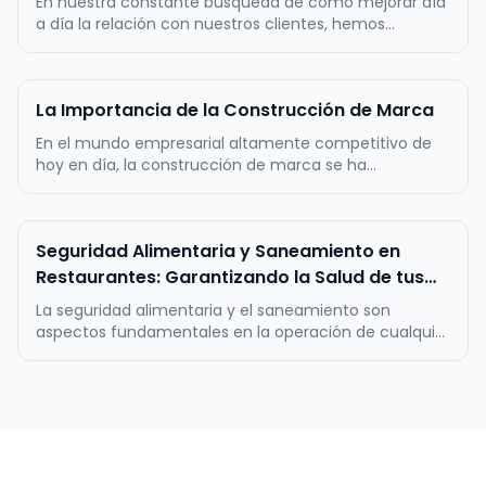
En nuestra constante búsqueda de cómo mejorar día
a día la relación con nuestros clientes, hemos
desarrollado esta guía para desarrollar estrategias de
marketing y promoción efectivas para pequeños y
medianos comercios. La idea es obtener
La Importancia de la Construcción de Marca
datos/información, que te permitan pot…
En el mundo empresarial altamente competitivo de
hoy en día, la construcción de marca se ha
convertido en un factor crítico para el éxito a largo
plazo de cualquier negocio. Una marca sólida y bien
definida es mucho más que un logotipo llamativo o
Seguridad Alimentaria y Saneamiento en
un eslogan pegajoso; es la re…
Restaurantes: Garantizando la Salud de tus
clientes
La seguridad alimentaria y el saneamiento son
aspectos fundamentales en la operación de cualquier
restaurante, ya que garantizan la calidad y la
inocuidad de los alimentos servidos, así como la salud
de los clientes. Estos dos pilares constituyen la base
de la confianza del pú…